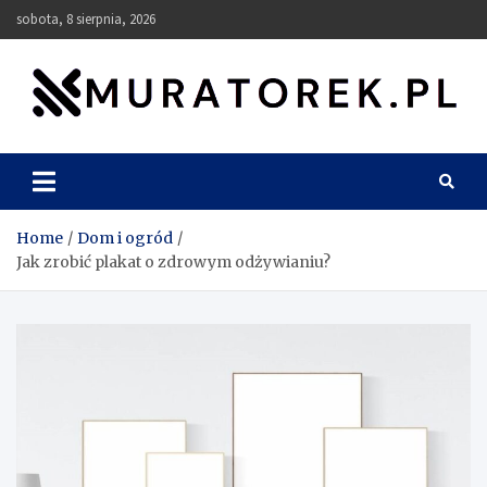
Skip
sobota, 8 sierpnia, 2026
to
content
muratorek.pl
Home
Dom i ogród
Jak zrobić plakat o zdrowym odżywianiu?