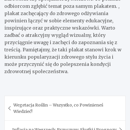
odbiorcom zgłębić temat poza samym plakatem. ,
plakat zachęcający do zdrowego odżywiania
powinien łączyć w sobie elementy edukacyjne,
inspirujące oraz praktyczne wskazówki. Warto
zadbać o atrakcyjny wygląd wizualny, który
przyciągnie uwagę i zachęci do zapoznania się z
treścią. Pamiętajmy, że taki plakat stanowi krok w
kierunku popularyzacji zdrowego stylu życia i
może przyczynić się do polepszenia kondycji
zdrowotnej społeczeństwa.
Nawigacja
Wegetacja Roślin – Wszystko, co Powinieneś
wpisu
Wiedzieć!
Inflacja na Węgrzech: Przyczyny, Skutki i Prognozy