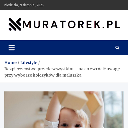
Skip
niedziela, 9 sierpnia, 2026
to
content
muratorek.pl
Home
Lifestyle
Bezpieczeństwo przede wszystkim – na co zwrócić uwagę
przy wyborze kolczyków dla maluszka