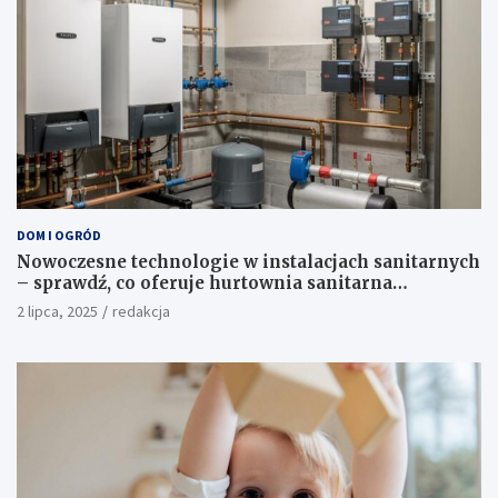
DOM I OGRÓD
Nowoczesne technologie w instalacjach sanitarnych
– sprawdź, co oferuje hurtownia sanitarna
Proterm.sklep.pl
2 lipca, 2025
redakcja