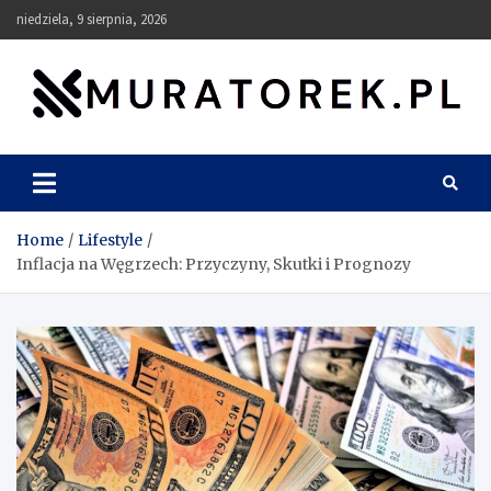
Skip
niedziela, 9 sierpnia, 2026
to
content
muratorek.pl
Home
Lifestyle
Inflacja na Węgrzech: Przyczyny, Skutki i Prognozy