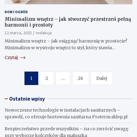
DOM I OGRÓD
Minimalizm wnętrz – jak stworzyć przestrzeń pełną
harmonii i prostoty
12 marca, 2025
redakcja
Minimalizm wnętrz – jak osiągnąć harmonię w prostocie?
Minimalizm w wystroju wnętrz to styl, który stawia…
Czytaj
Nawigacja
1
2
…
26
Dalej
po
wpisach
Ostatnie wpisy
Nowoczesne technologie w instalacjach sanitarnych –
sprawdź, co oferuje hurtownia sanitarna Proterm.sklep.pl
Bezpieczeństwo przede wszystkim – na co zwrócić uwagę
przy wyborze kolczyków dla maluszka