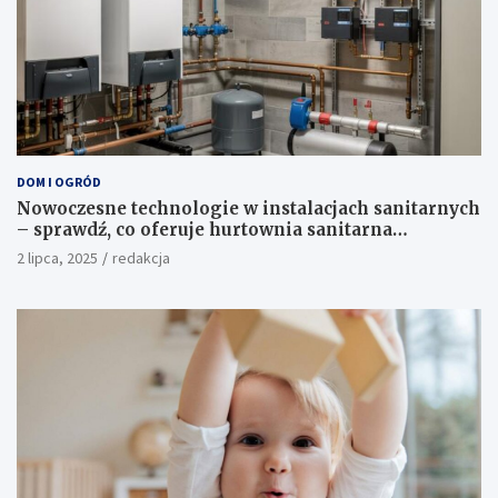
DOM I OGRÓD
Nowoczesne technologie w instalacjach sanitarnych
– sprawdź, co oferuje hurtownia sanitarna
Proterm.sklep.pl
2 lipca, 2025
redakcja