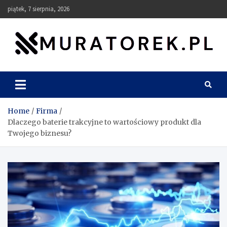
Skip
piątek, 7 sierpnia, 2026
to
content
muratorek.pl
Home
Firma
Dlaczego baterie trakcyjne to wartościowy produkt dla
Twojego biznesu?