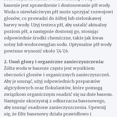
basenie jest sprawdzenie i dostosowanie pH wody.
Woda o niewłaściwym pH może sprzyjać rozwojowi
glonów, co prowadzi do żółtej lub zielonkawej
barwy wody. Użyj testera pH, aby ustalić aktualny
poziom pH, a następnie dostosuj go, stosując
odpowiednie środki chemiczne, takie jak kwas
solny lub wodorowęglan sodu. Optymalne pH wody
powinno wynosić około 7,4-7,6.
2. Usuń glony i organiczne zanieczyszczenia:
Żółta woda w basenie często jest wynikiem
obecności glonów i organicznych zanieczyszczeń.
Aby je usunąć, użyj odpowiednich preparatów
algicydowych oraz flokulantów, które pomogą
związkom organicznym osadzić się na dnie basenu.
Następnie skorzystaj z odkurzacza basenowego,
aby usunąć osadzone zanieczyszczenia. Upewnij
się, że filtr basenowy działa prawidłowo i