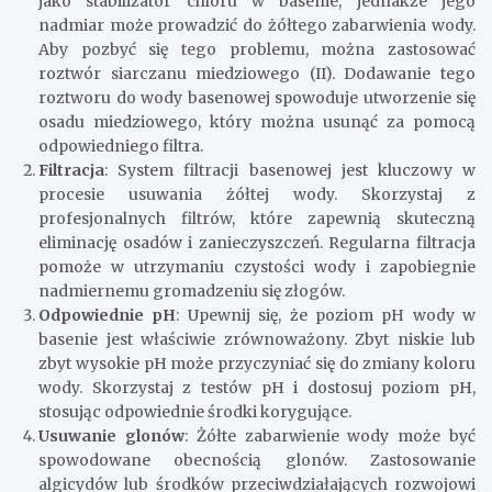
jako stabilizator chloru w basenie, jednakże jego
nadmiar może prowadzić do żółtego zabarwienia wody.
Aby pozbyć się tego problemu, można zastosować
roztwór siarczanu miedziowego (II). Dodawanie tego
roztworu do wody basenowej spowoduje utworzenie się
osadu miedziowego, który można usunąć za pomocą
odpowiedniego filtra.
Filtracja
: System filtracji basenowej jest kluczowy w
procesie usuwania żółtej wody. Skorzystaj z
profesjonalnych filtrów, które zapewnią skuteczną
eliminację osadów i zanieczyszczeń. Regularna filtracja
pomoże w utrzymaniu czystości wody i zapobiegnie
nadmiernemu gromadzeniu się złogów.
Odpowiednie pH
: Upewnij się, że poziom pH wody w
basenie jest właściwie zrównoważony. Zbyt niskie lub
zbyt wysokie pH może przyczyniać się do zmiany koloru
wody. Skorzystaj z testów pH i dostosuj poziom pH,
stosując odpowiednie środki korygujące.
Usuwanie glonów
: Żółte zabarwienie wody może być
spowodowane obecnością glonów. Zastosowanie
algicydów lub środków przeciwdziałających rozwojowi