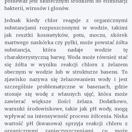
ponieważ jest skutecznym środkiem do eliminacji
bakterii, wirusów i glonów.
Jednak kiedy chlor reaguje z organicznymi
substancjami rozpuszczonymi w wodzie, takimi
jak resztki kosmetyków, potu, moczu, skórek
martwego naskórka czy pyłki, może powstać żółta
substancja, która nadaje wodzie tę
charakterystyczną barwę. Woda może również stać
się żółta w wyniku reakcji chloru z żelazem
obecnym w wodzie lub w strukturze basenu. To
zjawisko nazywa się żelazowaniem wody i jest
szczególnie problematyczne w basenach, gdzie
stosuje się wodę z własnych ujęć, która może
zawierać większe ilości żelaza. Dodatkowo,
warunki środowiskowe, takie jak pH wody, mogą
wpływać na intensywność procesu żółcenia. Niska
wartość pH (kwasowa) sprzyja reakcji chloru z
organicznymi zanieczyszczeniami, co może