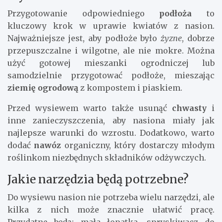
Przygotowanie odpowiedniego
podłoża
to
kluczowy krok w uprawie kwiatów z nasion.
Najważniejsze jest, aby podłoże było
żyzne
, dobrze
przepuszczalne i wilgotne, ale nie mokre. Można
użyć gotowej mieszanki ogrodniczej lub
samodzielnie przygotować podłoże, mieszając
ziemię ogrodową
z kompostem i piaskiem.
Przed wysiewem warto także usunąć
chwasty
i
inne zanieczyszczenia, aby nasiona miały jak
najlepsze warunki do wzrostu. Dodatkowo, warto
dodać
nawóz
organiczny, który dostarczy młodym
roślinkom niezbędnych składników odżywczych.
Jakie narzędzia będą potrzebne?
Do wysiewu nasion nie potrzeba wielu narzędzi, ale
kilka z nich może znacznie ułatwić pracę.
Przydatne będą: mała łopatka, spryskiwacz do