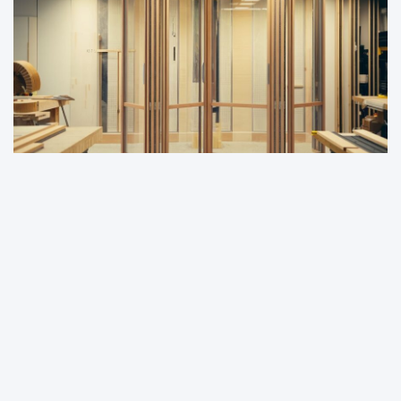
DOM I OGRÓD
Jak zrobić drzwi łamane samodzielnie? Praktyczny
poradnik krok po kroku
27 kwietnia, 2025
redakcja
Witryna muratorek.pl jest platformą informacyjno-rozrywkową.
Redakcja i wydawca portalu nie ponoszą odpowiedzialności ze
stosowania w praktyce jakichkolwiek informacji zamieszczanych na
stronie.