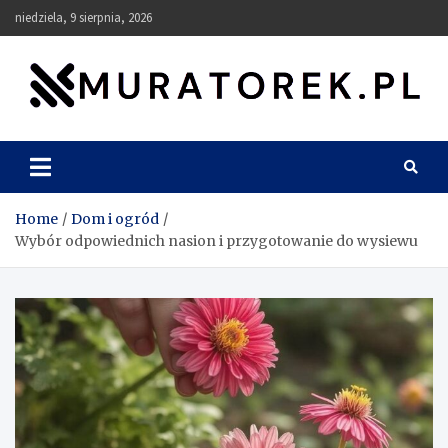
Skip
niedziela, 9 sierpnia, 2026
to
content
muratorek.pl
Home
Dom i ogród
Wybór odpowiednich nasion i przygotowanie do wysiewu