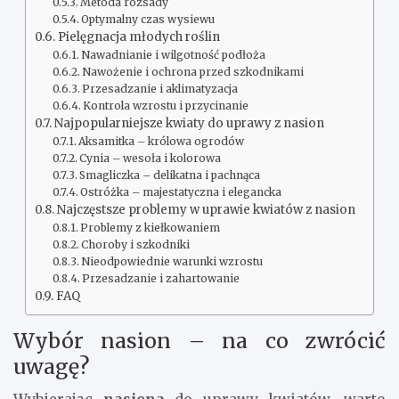
Metoda rozsady
Optymalny czas wysiewu
Pielęgnacja młodych roślin
Nawadnianie i wilgotność podłoża
Nawożenie i ochrona przed szkodnikami
Przesadzanie i aklimatyzacja
Kontrola wzrostu i przycinanie
Najpopularniejsze kwiaty do uprawy z nasion
Aksamitka – królowa ogrodów
Cynia – wesoła i kolorowa
Smagliczka – delikatna i pachnąca
Ostróżka – majestatyczna i elegancka
Najczęstsze problemy w uprawie kwiatów z nasion
Problemy z kiełkowaniem
Choroby i szkodniki
Nieodpowiednie warunki wzrostu
Przesadzanie i zahartowanie
FAQ
Wybór nasion – na co zwrócić
uwagę?
Wybierając
nasiona
do uprawy kwiatów, warto