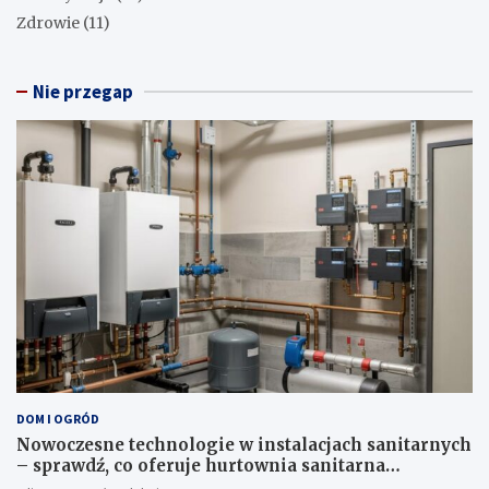
Zdrowie
(11)
Nie przegap
DOM I OGRÓD
Nowoczesne technologie w instalacjach sanitarnych
– sprawdź, co oferuje hurtownia sanitarna
Proterm.sklep.pl