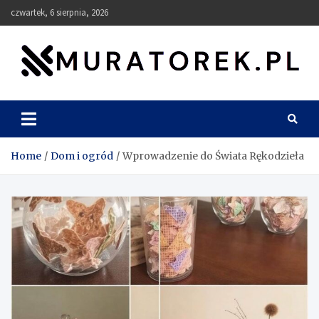
Skip
czwartek, 6 sierpnia, 2026
to
content
muratorek.pl
Home
Dom i ogród
Wprowadzenie do Świata Rękodzieła