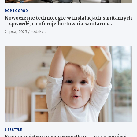
DOM I OGRÓD
Nowoczesne technologie w instalacjach sanitarnych
– sprawdź, co oferuje hurtownia sanitarna
Proterm.sklep.pl
2 lipca, 2025
redakcja
LIFESTYLE
Bezpieczeństwo przede wszystkim – na co zwrócić