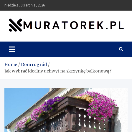
Skip
niedziela, 9 sierpnia, 2026
to
content
muratorek.pl
Home
Dom i ogród
Jak wybrać idealny uchwyt na skrzynkę balkonową?