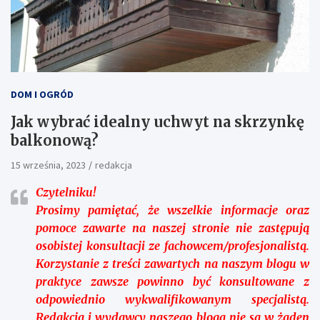
DOM I OGRÓD
Jak wybrać idealny uchwyt na skrzynkę
balkonową?
15 września, 2023
redakcja
Czytelniku!
Prosimy pamiętać, że wszelkie informacje oraz
pomoce zawarte na naszej stronie nie zastępują
osobistej konsultacji ze fachowcem/profesjonalistą.
Korzystanie z treści zawartych na naszym blogu w
praktyce zawsze powinno być konsultowane z
odpowiednio wykwalifikowanym specjalistą.
Redakcja i wydawcy naszego bloga nie są w żaden