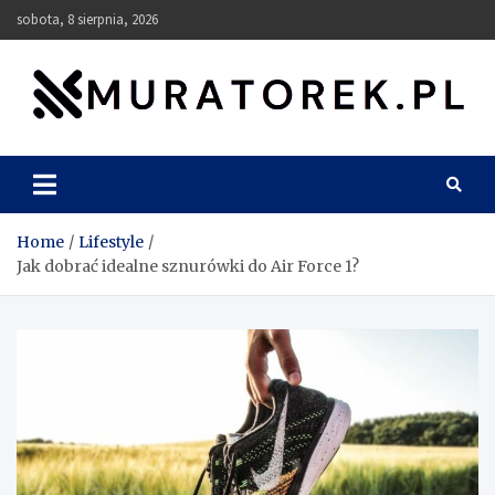
Skip
sobota, 8 sierpnia, 2026
to
content
muratorek.pl
Home
Lifestyle
Jak dobrać idealne sznurówki do Air Force 1?