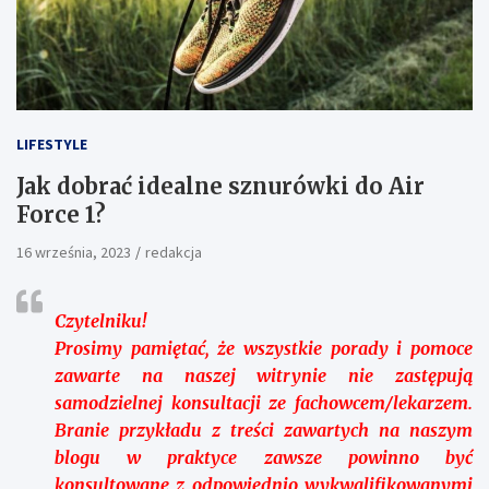
LIFESTYLE
Jak dobrać idealne sznurówki do Air
Force 1?
16 września, 2023
redakcja
Czytelniku!
Prosimy pamiętać, że wszystkie porady i pomoce
zawarte na naszej witrynie nie zastępują
samodzielnej konsultacji ze fachowcem/lekarzem.
Branie przykładu z treści zawartych na naszym
blogu w praktyce zawsze powinno być
konsultowane z odpowiednio wykwalifikowanymi