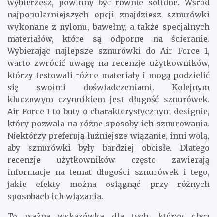
wybierzesz, powinny być równie solidne. Wśród
najpopularniejszych opcji znajdziesz sznurówki
wykonane z nylonu, bawełny, a także specjalnych
materiałów, które są odporne na ścieranie.
Wybierając najlepsze sznurówki do Air Force 1,
warto zwrócić uwagę na recenzje użytkowników,
którzy testowali różne materiały i mogą podzielić
się swoimi doświadczeniami. Kolejnym
kluczowym czynnikiem jest długość sznurówek.
Air Force 1 to buty o charakterystycznym designie,
który pozwala na różne sposoby ich sznurowania.
Niektórzy preferują luźniejsze wiązanie, inni wolą,
aby sznurówki były bardziej obcisłe. Dlatego
recenzje użytkowników często zawierają
informacje na temat długości sznurówek i tego,
jakie efekty można osiągnąć przy różnych
sposobach ich wiązania.
To ważna wskazówka dla tych, którzy chcą