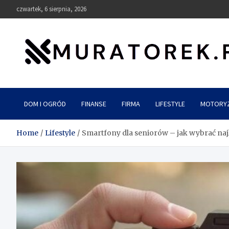
Skip
czwartek, 6 sierpnia, 2026
to
content
muratorek.pl
DOM I OGRÓD
FINANSE
FIRMA
LIFESTYLE
MOTORY
Home
Lifestyle
Smartfony dla seniorów – jak wybrać naj