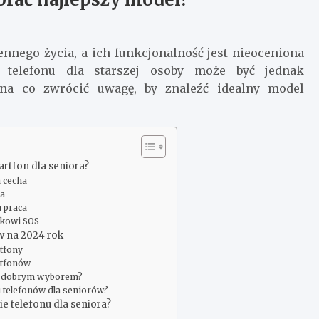
nnego życia, a ich funkcjonalność jest nieoceniona
 telefonu dla starszej osoby może być jednak
na co zwrócić uwagę, by znaleźć idealny model
artfon dla seniora?
a cecha
za
 praca
skowi SOS
w na 2024 rok
tfony
rtfonów
st dobrym wyborem?
u telefonów dla seniorów?
e telefonu dla seniora?