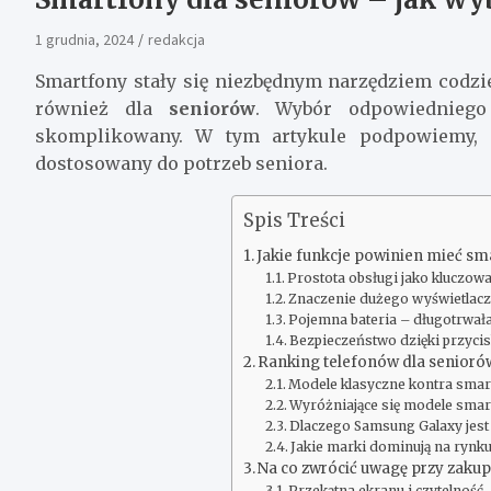
1 grudnia, 2024
redakcja
Smartfony stały się niezbędnym narzędziem codzie
również dla
seniorów
. Wybór odpowiedniego
skomplikowany. W tym artykule podpowiemy, 
dostosowany do potrzeb seniora.
Spis Treści
Jakie funkcje powinien mieć sm
Prostota obsługi jako kluczow
Znaczenie dużego wyświetlac
Pojemna bateria – długotrwała
Bezpieczeństwo dzięki przyci
Ranking telefonów dla senioró
Modele klasyczne kontra smar
Wyróżniające się modele sma
Dlaczego Samsung Galaxy je
Jakie marki dominują na rynk
Na co zwrócić uwagę przy zakupi
Przekątna ekranu i czytelność