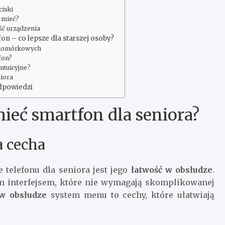
ciski
 mieć?
ść urządzenia
n – co lepsze dla starszej osoby?
w komórkowych
fon?
intuicyjne?
niora
odpowiedzi
ieć smartfon dla seniora?
a cecha
telefonu dla seniora jest jego
łatwość w obsłudze
.
nym interfejsem, które nie wymagają skomplikowanej
w obsłudze
system menu to cechy, które ułatwiają