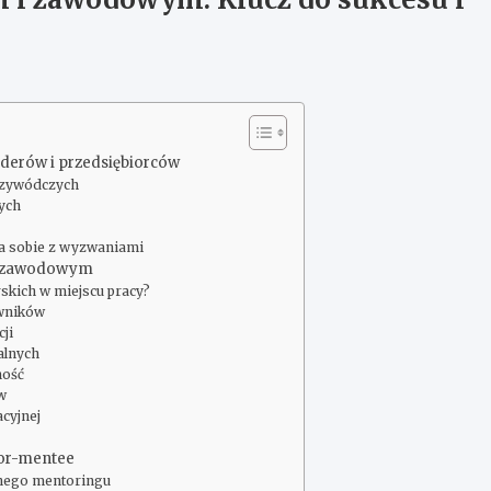
liderów i przedsiębiorców
przywódczych
ych
a sobie z wyzwaniami
 i zawodowym
orskich w miejscu pracy?
owników
ji
alnych
ność
ów
acyjnej
tor-mentee
znego mentoringu