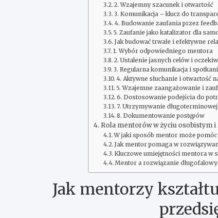
2. Wzajemny szacunek i otwartość
3. Komunikacja – klucz do transpar
4. Budowanie zaufania przez feed
5. Zaufanie jako katalizator dla sam
Jak budować trwałe i efektywne rel
1. Wybór odpowiedniego mentora
2. Ustalenie jasnych celów i oczeki
3. Regularna komunikacja i spotkan
4. Aktywne słuchanie i otwartość 
5. Wzajemne zaangażowanie i zau
6. Dostosowanie podejścia do pot
7. Utrzymywanie długoterminowej 
8. Dokumentowanie postępów
Rola mentorów w życiu osobistym
W jaki sposób mentor może pomó
Jak mentor pomaga w rozwiązywa
Kluczowe umiejętności mentora w 
Mentor a rozwiązanie długofalo
Jak mentorzy kształtu
przedsi