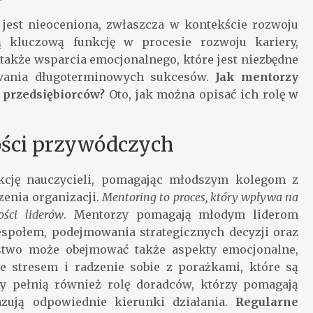
est nieoceniona, zwłaszcza w kontekście rozwoju
ą kluczową funkcję w procesie rozwoju kariery,
e także wsparcia emocjonalnego, które jest niezbędne
owania długoterminowych sukcesów.
Jak mentorzy
 przedsiębiorców?
Oto, jak można opisać ich rolę w
ości przywódczych
unkcję nauczycieli, pomagając młodszym kolegom z
zenia organizacji.
Mentoring to proces, który wpływa na
ści liderów
. Mentorzy pomagają młodym liderom
społem, podejmowania strategicznych decyzji oraz
stwo może obejmować także aspekty emocjonalne,
ie stresem i radzenie sobie z porażkami, które są
zy pełnią również rolę doradców, którzy pomagają
zują odpowiednie kierunki działania.
Regularne