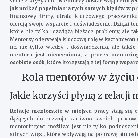
sobie z kryzysami.
Mentorzy dostarczają cennych
jak unikać popełniania tych samych błędów w pr
finansowy firmy, utrata kluczowego pracownik
oferują swoje wsparcie i doświadczenie. Dzięki t
które nie tylko rozwiążą bieżące problemy, ale ta
Mentorzy odgrywają kluczową rolę w kształtowaniu
im nie tylko wiedzy i doświadczenia, ale takż
mentora jest nieoceniona, a proces mentor
osobiste osób, które korzystają z tej formy wspar
Rola mentorów w życiu
Jakie korzyści płyną z relacji
Relacje mentorskie w miejscu pracy
stają się 
dążących do rozwoju zarówno swoich pracowni
mentoringowi możliwe jest nie tylko podnoszeni
silnych więzi, które wpływają na poprawę atmosfe