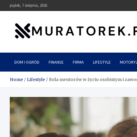
Skip
piątek, 7 sierpnia, 2026
to
content
muratorek.pl
DOM I OGRÓD
FINANSE
FIRMA
LIFESTYLE
MOTORY
Home
Lifestyle
Rola mentorów w życiu osobistym i zaw