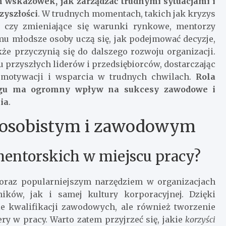
 wskazówek, jak zarządzać trudnymi sytuacjami i
zyszłości
. W trudnych momentach, takich jak kryzys
a czy zmieniające się warunki rynkowe, mentorzy
emu młodsze osoby uczą się, jak podejmować decyzje,
kże przyczynią się do dalszego rozwoju organizacji.
 przyszłych liderów i przedsiębiorców, dostarczając
e motywacji i wsparcia w trudnych chwilach.
Rola
ingu ma ogromny wpływ na sukcesy zawodowe i
cia
.
 osobistym i zawodowym
 mentorskich w miejscu pracy?
coraz popularniejszym narzędziem w organizacjach
ków, jak i samej kultury korporacyjnej. Dzięki
e kwalifikacji zawodowych, ale również tworzenie
ry w pracy. Warto zatem przyjrzeć się, jakie
korzyści