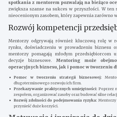
spotkania z mentorem pozwalają na bieżąco oce
zwiększa szanse na sukces w przyszłości. W ten 
nieocenionym zasobem, który zapewnia zarówno ws
Rozwój kompetencji przedsię
Mentorzy odgrywają również kluczową rolę w ro
rynku, doświadczeniu w prowadzeniu biznesu or
mentorzy pomagają młodym przedsiębiorcom un
decyzje biznesowe.
Mentoring może obejmo
operacyjnych biznesu, jak i pomoc w tworzeniu d
Pomoc w tworzeniu strategii biznesowej:
Mentorz
długoterminowego rozwoju ich firm.
Przekazywanie praktycznych umiejętności:
Poprzez me
zespołem, organizować zasoby oraz budować silne relacj
Rozwój zdolności do podejmowania ryzyka:
Mentorzy u
przynieść duże korzyści.