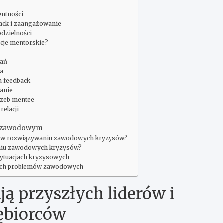
entności
back i zaangażowanie
odzielności
acje mentorskie?
wań
ia
na feedback
fanie
rzeb mentee
relacji
 i zawodowym
c w rozwiązywaniu zawodowych kryzysów?
niu zawodowych kryzysów?
sytuacjach kryzysowych
wych problemów zawodowych
ją przyszłych liderów i
ębiorców