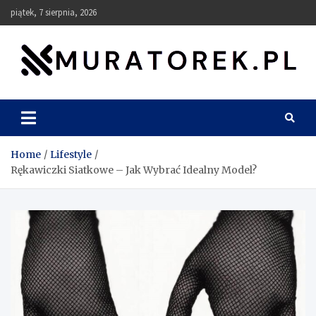
Skip
piątek, 7 sierpnia, 2026
to
content
muratorek.pl
Home
Lifestyle
Rękawiczki Siatkowe – Jak Wybrać Idealny Model?