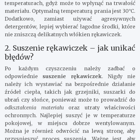
temperaturach, gdyż może to wpłynąć na trwałość
materiału. Optymalną temperaturą prania jest 30°C.
Dodatkowo, zamiast używać agresywnych
detergentów, lepiej wybierać łagodne środki, które
nie zniszczą delikatnych włókien rękawiczek.
2. Suszenie rękawiczek – jak unikać
błędów?
Po każdym czyszczeniu należy zadbać o
odpowiednie
suszenie rękawiczek
. Nigdy nie
należy ich wystawiać na bezpośrednie działanie
źródeł ciepła, takich jak grzejniki, suszarki do
ubrań czy słońce, ponieważ może to prowadzić do
odkształcenia materiału
oraz utraty właściwości
ochronnych. Najlepiej suszyć je w temperaturze
pokojowej, w miejscu dobrze wentylowanym.
Można je również odwrócić na lewą stronę, aby
przyspieszyć proces suszenia. Ważne jest, aby