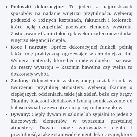
Poduszki dekoracyjne:
To jeden z najprostszych
sposobów na nadanie wnętrzu przytulności. Wybieraj
poduszki o różnych kształtach, fakturach i kolorach,
które będą uzupełniać pozostałe elementy wystroju.
Zastosowanie tkanin takich jak welur czy len może dodać
wnętrzu elegancji i ciepła.
Koce i narzuty:
Oprócz dekoracyjnej funkcji, pełnią
także rolę praktyczną, ogrzewając w chłodniejsze dni.
Wybieraj materiały, które będą miłe w dotyku i pasować
do reszty wystroju – kaszmir, bawełna czy wełna to
doskonały wybór.
Zasłony:
Odpowiednie zasłony mogą zdziałać cuda w
tworzeniu przytulnej atmosfery. Wybieraj tkaniny o
cieplejszych odcieniach, takie jak zieleń, beże czy brązy.
Tkaniny blackout dodatkowo izolują pomieszczenie od
hałasu i światła z zewnątrz, co sprzyja odpoczynkowi.
Dywany:
Ciepły dywan w salonie lub sypialni to jeden z
kluczowych elementów w tworzeniu przytulnej
atmosfery. Dywan może wprowadzać ciepło i
przytulność, a także stanowić element dekoracyjny, który