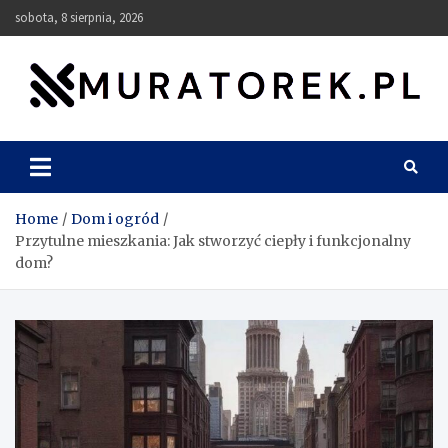
Skip
sobota, 8 sierpnia, 2026
to
content
muratorek.pl
Home
Dom i ogród
Przytulne mieszkania: Jak stworzyć ciepły i funkcjonalny
dom?