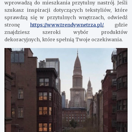
wprowadzą do mieszkania przytulny nastrój. Jeśli
szukasz inspiracji dotyczących tekstyliów, które
sprawdzą się w przytulnych wnętrzach, odwiedź
stronę
https://www.trendywnetrza.pl/
, gdzie
znajdziesz szeroki wybór produktów
dekoracyjnych, które spełnią Twoje oczekiwania.