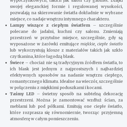
wypoczynkowych, takich jak salon czy gabinet. Dzięki
swojej eleganckiej formie i regulowanej wysokości,
pozwalają na skierowanie światła dokładnie w wybrane
miejsce, co nadaje wnętrzu intymnego charakteru.
Lampy wiszące z ciepłym światłem
– szczególnie
polecane do jadalni, kuchni czy salonu. Zmieniają
przestrzeń w przytulne miejsce, szczególnie, gdy są
wyposażone w żarówki emitujące
miękkie, ciepłe światło
lub wykorzystują klosze z materiałów takich jak szkło
czy tkanina, które łagodzą blask.
Świece
– chociaż nie są tradycyjnym źródłem światła, to
ich blask jest jednym z najprostszych i najbardziej
efektywnych sposobów na nadanie wnętrzu ciepłego,
romantycznego klimatu. Idealne na wieczór, szczególnie
w połączeniu z miękkimi poduszkami i kocami.
Taśmy LED
– świetny sposób na subtelną dekorację
przestrzeni. Można je zamontować wzdłuż ścian, za
meblami lub pod półkami. Emitują one ciepłe światło,
które rozprasza się równomiernie, tworząc przyjemną
atmosferę w całym pomieszczeniu.