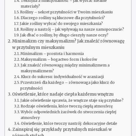
Tekstylia a funkcjonalność – jak wybrać idealne
materiały?
Rośliny – sekret przytulności w Twoim mieszkaniu
Dlaczego rośliny są kluczowe dla przytulności?
Jakie rośliny wybrać do swojego mieszkania?
Rośliny a nastrój – jak wpływają na nasze samopoczucie?
Jak dbać o rośliny, by długo cieszyły nasze oczy?
Minimalizm czy maksymalizm? Jak znaleźć równowagę
w przytulnym mieszkaniu
Minimalizm – prostota i harmonia
Maksymalizm – bogactwo form i kolorów
Jak znaleźć równowagę między minimalizmem a
maksymalizmem?
Klucz do sukcesu: indywidualność w aranżacji
Przestrzeń dla każdego – równowaga jako klucz do
przytulności
Oświetlenie, które nadaje ciepła każdemu wnętrzu
Jakie oświetlenie sprawia, że wnętrze staje się przytulne?
Rodzaje oświetlenia, które tworzą ciepłą atmosferę
Wybór odpowiednich żarówek do stworzenia ciepłej
atmosfery
Oświetlenie, które tworzy nastrój: dekoracyjne detale
Zainspiruj się: przykłady przytulnych mieszkań w
różnych stylach