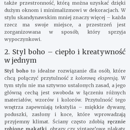
także przestronność, którą można uzyskać dzięki
dużym oknom i minimalizmowi w dekoracjach. W
stylu skandynawskim mniej znaczy więcej – każda
rzecz ma swoje miejsce, a przestrzeń jest
zorganizowana w sposób, który sprzyja
wypoczynkowi.
2. Styl boho – ciepło i kreatywność
w jednym
Styl boho
to idealne rozwiązanie dla osób, które
chcą połączyć przytulność z
kolorową ekspresją
. W
tym stylu nie ma sztywno ustalonych zasad, a jego
główną cechą jest swoboda w łączeniu różnych
materiałów, wzorów i kolorów. Przytulność tego
wnętrza zapewniają tekstylia – miękkie dywany,
poduszki, zasłony i koce, które wprowadzają
przyjemny klimat. Ściany często zdobią
ręcznie
robione makatki
, obrazy czy vintage’owe plakaty.