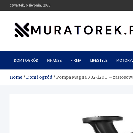
Skip
czwartek, 6 sierpnia, 2026
to
content
muratorek.pl
DOM I OGRÓD
FINANSE
FIRMA
LIFESTYLE
MOTORY
Home
Dom i ogród
Pompa Magna 3 32-120 F – zastosowa