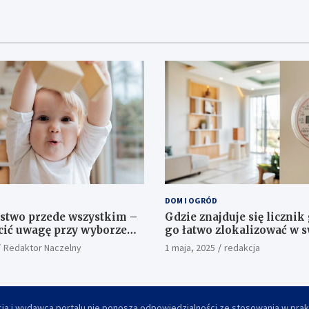
DOM I OGRÓD
stwo przede wszystkim –
Gdzie znajduje się licznik 
cić uwagę przy wyborze
go łatwo zlokalizować w 
 dla maluszka
domu?
Redaktor Naczelny
1 maja, 2025
redakcja
ja i wydawca portalu nie ponoszą odpowiedzialności ze stosowania w prakt