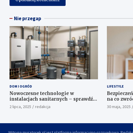
Nie przegap
DOM I OGRÓD
LIFESTYLE
Nowoczesne technologie w
Bezpieczeń
instalacjach sanitarnych – sprawdź,
na co zwró
co oferuje hurtownia sanitarna
kolczyków
2 lipca, 2025
redakcja
30 maja, 2025
Proterm.sklep.pl
Witryna muratorek.pl jest platformą informacyjno-rozrywkową. Redakc