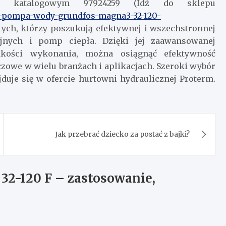
katalogowym 97924259 (Idź do sklepu
3-pompa-wody-grundfos-magna3-32-120-
tych, którzy poszukują efektywnej i wszechstronnej
nych i pomp ciepła. Dzięki jej zaawansowanej
 jakości wykonania, można osiągnąć efektywność
czowe w wielu branżach i aplikacjach. Szeroki wybór
uje się w ofercie hurtowni hydraulicznej Proterm.
Jak przebrać dziecko za postać z bajki?
2-120 F – zastosowanie,