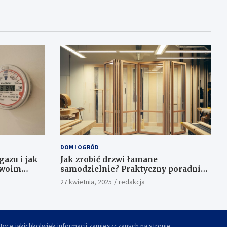
DOM I OGRÓD
gazu i jak
Jak zrobić drzwi łamane
swoim
samodzielnie? Praktyczny poradnik
krok po kroku
27 kwietnia, 2025
redakcja
yce jakichkolwiek informacji zamieszczanych na stronie.