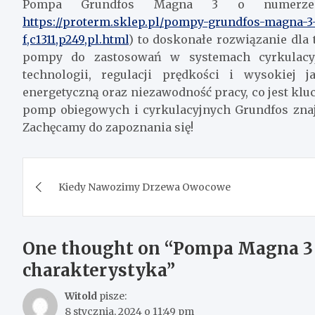
Pompa Grundfos Magna 3 o numerze 
https://proterm.sklep.pl/pompy-grundfos-magna-
f,c1311,p249,pl.html
) to doskonałe rozwiązanie dla 
pompy do zastosowań w systemach cyrkulacyj
technologii, regulacji prędkości i wysokiej
energetyczną oraz niezawodność pracy, co jest klu
pomp obiegowych i cyrkulacyjnych Grundfos znajd
Zachęcamy do zapoznania się!
Nawigacja
Kiedy Nawozimy Drzewa Owocowe
wpisu
One thought on “
Pompa Magna 3 3
charakterystyka
”
Witold
pisze:
8 stycznia, 2024 o 11:49 pm