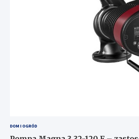
DOM I OGRÓD
Pompa Magna 3 32-120 F – zastos