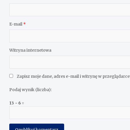
E-mail
*
Witryna internetowa
Zapisz moje dane, adres e-mail i witrynę w przeglądarc
Podaj wynik (liczba):
13 − 6 =