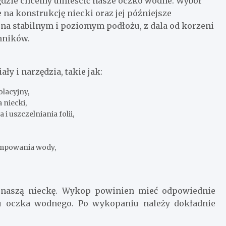
gdzie chcemy umieścić nasze oczko wodne. Wybór
 na konstrukcję niecki oraz jej późniejsze
a stabilnym i poziomym podłożu, z dala od korzeni
nników.
y i narzędzia, takie jak:
olacyjny,
 niecki,
i uszczelniania folii,
pompowania wody,
naszą nieckę. Wykop powinien mieć odpowiednie
tu oczka wodnego. Po wykopaniu należy dokładnie