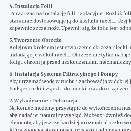
4. Instalacja Folii
Teraz czas na instalację folii izolacyjnej. Rozłóż 
starannie dostosowując ją do kształtu niecki. Użyj k
zapewnić szczelność. Upewnij się, że folia jest odp
5. Tworzenie Obrzeża
Kolejnym krokiem jest stworzenie obrzeża niecki.
układając je wokół niecki. Obrzeże nie tylko nadaje 
folię i chroni ją przed uszkodzeniami mechaniczn
6. Instalacja Systemu Filtracyjnego i Pompy
Aby utrzymać wodę w ruchu i zachować ją w dobrej ja
Podłącz rurki i złączki do niecki oraz do urządzeń 
7. Wykończenie i Dekoracja
Na koniec możemy przystąpić do wykończenia nasz
aby nadać jej naturalny wygląd. Możesz również do
elementy, aby jeszcze bardziej urozmaicić oczko w
który wymaga staranności, precyzji i odpowiednieg