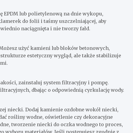
folię EPDM lub polietylenową na dnie wykopu,
lamerek do folii i taśmy uszczelniającej, aby
owiednio naciągnięta i nie tworzy fałd.
 Możesz użyć kamieni lub bloków betonowych,
strukturze estetyczny wygląd, ale także stabilizuje
ymi.
kości, zainstaluj system filtracyjny i pompę.
filtracyjnych, dbając o odpowiednią cyrkulację wody.
ej niecki. Dodaj kamienie ozdobne wokół niecki,
dać rośliny wodne, oświetlenie czy dekoracyjne
odne, tworzenie niecki do oczka wodnego to proces,
o wyboru materiałów. Jeśli postępujesz zgodnie z