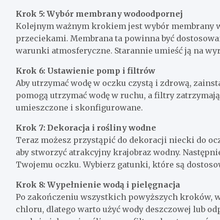
Krok 5: Wybór membrany wodoodpornej
Kolejnym ważnym krokiem jest wybór membrany wo
przeciekami. Membrana ta powinna być dostosowana
warunki atmosferyczne. Starannie umieść ją na wyr
Krok 6: Ustawienie pomp i filtrów
Aby utrzymać wodę w oczku czystą i zdrową, zainst
pomogą utrzymać wodę w ruchu, a filtry zatrzymają 
umieszczone i skonfigurowane.
Krok 7: Dekoracja i rośliny wodne
Teraz możesz przystąpić do dekoracji niecki do o
aby stworzyć atrakcyjny krajobraz wodny. Następni
Twojemu oczku. Wybierz gatunki, które są dostos
Krok 8: Wypełnienie wodą i pielęgnacja
Po zakończeniu wszystkich powyższych kroków, wy
chloru, dlatego warto użyć wody deszczowej lub o