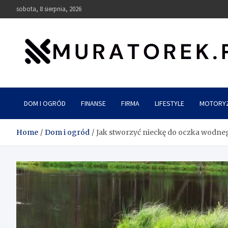
Skip
sobota, 8 sierpnia, 2026
to
content
muratorek.pl
DOM I OGRÓD
FINANSE
FIRMA
LIFESTYLE
MOTORY
Home
Dom i ogród
Jak stworzyć nieckę do oczka wodne