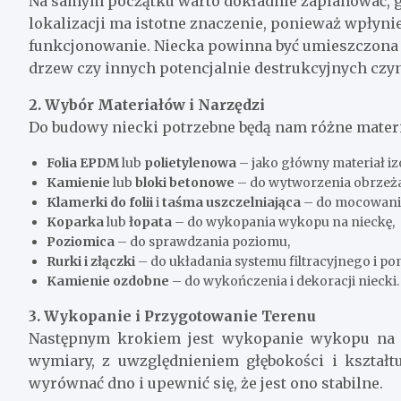
Na samym początku warto dokładnie zaplanować, 
lokalizacji ma istotne znaczenie, ponieważ wpłynie
funkcjonowanie. Niecka powinna być umieszczona n
drzew czy innych potencjalnie destrukcyjnych czy
2. Wybór Materiałów i Narzędzi
Do budowy niecki potrzebne będą nam różne materiał
Folia EPDM
lub
polietylenowa
– jako główny materiał iz
Kamienie
lub
bloki betonowe
– do wytworzenia obrzeża
Klamerki do folii
i
taśma uszczelniająca
– do mocowania 
Koparka
lub
łopata
– do wykopania wykopu na nieckę,
Poziomica
– do sprawdzania poziomu,
Rurki i złączki
– do układania systemu filtracyjnego i 
Kamienie ozdobne
– do wykończenia i dekoracji niecki.
3. Wykopanie i Przygotowanie Terenu
Następnym krokiem jest wykopanie wykopu na 
wymiary, z uwzględnieniem głębokości i kształ
wyrównać dno i upewnić się, że jest ono stabilne.