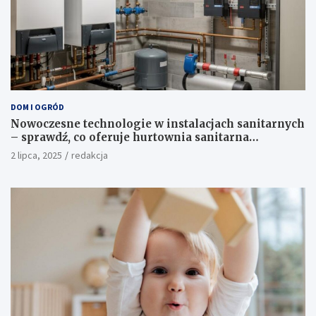
DOM I OGRÓD
Nowoczesne technologie w instalacjach sanitarnych
– sprawdź, co oferuje hurtownia sanitarna
Proterm.sklep.pl
2 lipca, 2025
redakcja