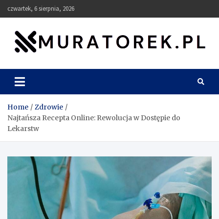
Skip
czwartek, 6 sierpnia, 2026
to
content
muratorek.pl
Home
Zdrowie
Najtańsza Recepta Online: Rewolucja w Dostępie do
Lekarstw