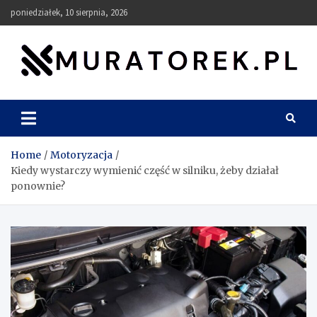
Skip
poniedziałek, 10 sierpnia, 2026
to
content
muratorek.pl
Home
Motoryzacja
Kiedy wystarczy wymienić część w silniku, żeby działał
ponownie?