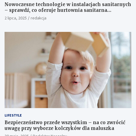
Nowoczesne technologie w instalacjach sanitarnych
– sprawdź, co oferuje hurtownia sanitarna
Proterm.sklep.pl
2 lipca, 2025
redakcja
LIFESTYLE
Bezpieczeństwo przede wszystkim – na co zwrócić
uwagę przy wyborze kolczyków dla maluszka