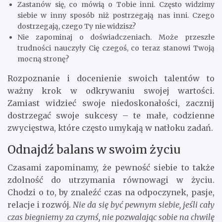
Zastanów się, co mówią o Tobie inni. Często widzimy
siebie w inny sposób niż postrzegają nas inni. Czego
dostrzegają, czego Ty nie widzisz?
Nie zapominaj o doświadczeniach. Może przeszłe
trudności nauczyły Cię czegoś, co teraz stanowi Twoją
mocną stronę?
Rozpoznanie i docenienie swoich talentów to
ważny krok w odkrywaniu swojej wartości.
Zamiast widzieć swoje niedoskonałości, zacznij
dostrzegać swoje sukcesy – te małe, codzienne
zwycięstwa, które często umykają w natłoku zadań.
Odnajdź balans w swoim życiu
Czasami zapominamy, że pewność siebie to także
zdolność do utrzymania równowagi w życiu.
Chodzi o to, by znaleźć czas na odpoczynek, pasje,
relacje i rozwój.
Nie da się być pewnym siebie, jeśli cały
czas biegniemy za czymś, nie pozwalając sobie na chwilę