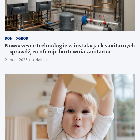
DOM I OGRÓD
Nowoczesne technologie w instalacjach sanitarnych
– sprawdź, co oferuje hurtownia sanitarna
Proterm.sklep.pl
2 lipca, 2025
redakcja