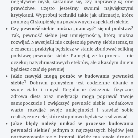
negatywne myśli, zastanów się, czy naprawdę są one
prawdziwe. Często jesteśmy swoimi największymi
krytykami. Wypróbuj techniki takie jak afirmacje, które
pomogą Ci skupić się na pozytywnych aspektach siebie.
Czy pewność siebie można „nauczyć” się od podstaw?
Tak, pewność siebie jest umiejętnością, którą można
rozwijać. Nawet jeśli nie czujesz się pewny siebie teraz, to
z czasem i praktyką będziesz w stanie zbudować solidną
podstawę pewności siebie. Pamiętaj, że to proces – nie
oczekuj natychmiastowych efektów, ale z każdym dniem
będziesz czuć się pewniej.
Jakie nawyki mogą pomóc w budowaniu pewności
siebie?
Dobrym pomysłem jest codzienne dbanie o
swoje ciało i umysł. Regularne ćwiczenia fizyczne,
zdrowa dieta oraz medytacja mogą poprawić Twoje
samopoczucie i zwiększyć pewność siebie. Dodatkowo
warto rozwijać swoje umiejętności i stawiać sobie
realistyczne cele, które stopniowo będziesz realizować.
Jakie błędy należy unikać w procesie budowania
pewności siebie?
Jednym z najczęstszych błędów jest
porównywanie się z innymi. Każdy ma swoją drogę i