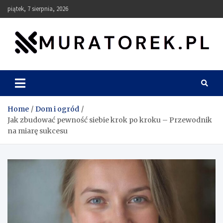
Skip
piątek, 7 sierpnia, 2026
to
content
muratorek.pl
Home
Dom i ogród
Jak zbudować pewność siebie krok po kroku – Przewodnik
na miarę sukcesu