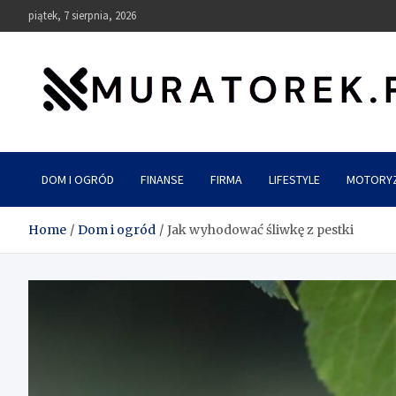
Skip
piątek, 7 sierpnia, 2026
to
content
muratorek.pl
DOM I OGRÓD
FINANSE
FIRMA
LIFESTYLE
MOTORY
Home
Dom i ogród
Jak wyhodować śliwkę z pestki