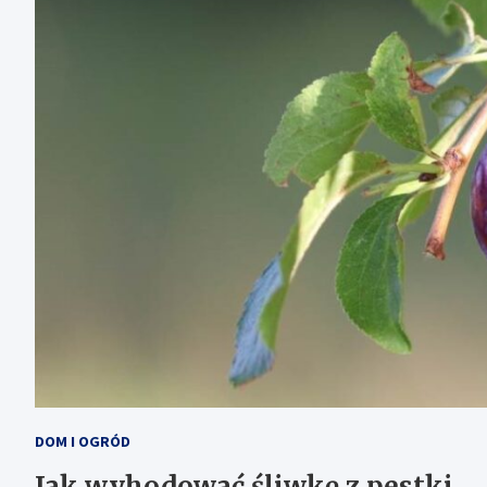
DOM I OGRÓD
Jak wyhodować śliwkę z pestki