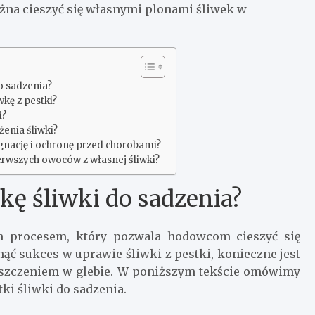
żna cieszyć się własnymi plonami śliwek w
o sadzenia?
wkę z pestki?
i?
enia śliwki?
gnację i ochronę przed chorobami?
rwszych owoców z własnej śliwki?
kę śliwki do sadzenia?
ym procesem, który pozwala hodowcom cieszyć się
ć sukces w uprawie śliwki z pestki, konieczne jest
eszczeniem w glebie. W poniższym tekście omówimy
ki śliwki do sadzenia.