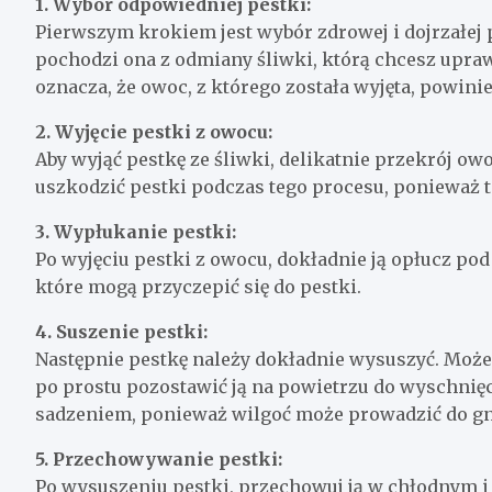
1. Wybór odpowiedniej pestki:
Pierwszym krokiem jest wybór zdrowej i dojrzałej p
pochodzi ona z odmiany śliwki, którą chcesz upraw
oznacza, że ​​owoc, z którego została wyjęta, powinie
2. Wyjęcie pestki z owocu:
Aby wyjąć pestkę ze śliwki, delikatnie przekrój owo
uszkodzić pestki podczas tego procesu, ponieważ t
3. Wypłukanie pestki:
Po wyjęciu pestki z owocu, dokładnie ją opłucz po
które mogą przyczepić się do pestki.
4. Suszenie pestki:
Następnie pestkę należy dokładnie wysuszyć. Możes
po prostu pozostawić ją na powietrzu do wyschnięc
sadzeniem, ponieważ wilgoć może prowadzić do gn
5. Przechowywanie pestki:
Po wysuszeniu pestki, przechowuj ją w chłodnym i 