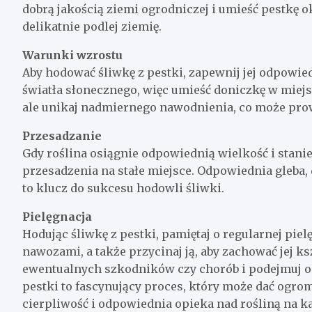
dobrą jakością ziemi ogrodniczej i umieść pestkę 
delikatnie podlej ziemię.
Warunki wzrostu
Aby hodować śliwkę z pestki, zapewnij jej odpowie
światła słonecznego, więc umieść doniczkę w miej
ale unikaj nadmiernego nawodnienia, co może prow
Przesadzanie
Gdy roślina osiągnie odpowiednią wielkość i stanie
przesadzenia na stałe miejsce. Odpowiednia gleba,
to klucz do sukcesu hodowli śliwki.
Pielęgnacja
Hodując śliwkę z pestki, pamiętaj o regularnej pie
nawozami, a także przycinaj ją, aby zachować jej ks
ewentualnych szkodników czy chorób i podejmuj o
pestki to fascynujący proces, który może dać ogr
cierpliwość i odpowiednia opieka nad rośliną na ka