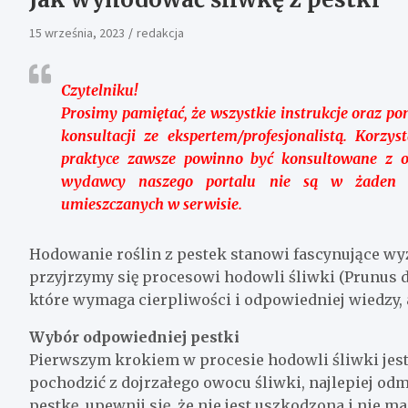
15 września, 2023
redakcja
Czytelniku!
Prosimy pamiętać, że wszystkie instrukcje oraz po
konsultacji ze ekspertem/profesjonalistą. Korz
praktyce zawsze powinno być konsultowane z o
wydawcy naszego portalu nie są w żaden sp
umieszczanych w serwisie.
Hodowanie roślin z pestek stanowi fascynujące wy
przyjrzymy się procesowi hodowli śliwki (Prunus do
które wymaga cierpliwości i odpowiedniej wiedzy, 
Wybór odpowiedniej pestki
Pierwszym krokiem w procesie hodowli śliwki jes
pochodzić z dojrzałego owocu śliwki, najlepiej odm
pestkę, upewnij się, że nie jest uszkodzona i nie 