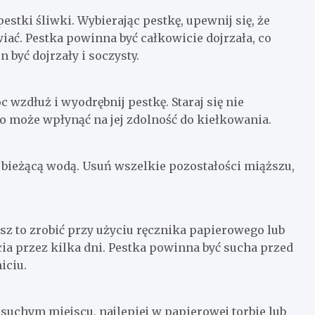
estki śliwki. Wybierając pestkę, upewnij się, że
iać. Pestka powinna być całkowicie dojrzała, co
n być dojrzały i soczysty.
c wzdłuż i wyodrębnij pestkę. Staraj się nie
o może wpłynąć na jej zdolność do kiełkowania.
d bieżącą wodą. Usuń wszelkie pozostałości miąższu,
z to zrobić przy użyciu ręcznika papierowego lub
ia przez kilka dni. Pestka powinna być sucha przed
iciu.
suchym miejscu, najlepiej w papierowej torbie lub