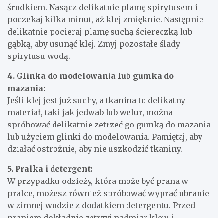
środkiem. Nasącz delikatnie plamę spirytusem i
poczekaj kilka minut, aż klej zmięknie. Następnie
delikatnie pocieraj plamę suchą ściereczką lub
gąbką, aby usunąć klej. Zmyj pozostałe ślady
spirytusu wodą.
4. Glinka do modelowania lub gumka do
mazania:
Jeśli klej jest już suchy, a tkanina to delikatny
materiał, taki jak jedwab lub welur, można
spróbować delikatnie zetrzeć go gumką do mazania
lub użyciem glinki do modelowania. Pamiętaj, aby
działać ostrożnie, aby nie uszkodzić tkaniny.
5. Pralka i detergent:
W przypadku odzieży, która może być prana w
pralce, możesz również spróbować wyprać ubranie
w zimnej wodzie z dodatkiem detergentu. Przed
praniem dokładnie zetrzyj nadmiar kleju i