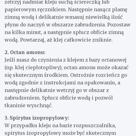
zetrzyj nadmiar kleju suchą ściereczką lub
papierowym ręcznikiem. Następnie nasącz plamę
zimną wodą i delikatnie wmasuj niewielką ilość
płynu do naczyń w obszarze zabrudzenia. Pozostaw
na kilka minut, a następnie spłucz obficie zimną
wodą. Powtarzaj, aż klej całkowicie zniknie.
2. Octan amonu:
Jeśli masz do czynienia z klejem z bazy octanowej
(np. klej ciepłotopliwy), octan amonu może okazać
się skutecznym środkiem. Ostrożnie rozcieńcz go
wodą zgodnie z instrukcjami na opakowaniu, a
następnie delikatnie wetrzyj go w obszar z
zabrudzeniem. Spłucz obficie wodą i pozwól
tkaninie wyschnąć.
3. Spirytus izopropylowy:
W przypadku kleju na bazie rozpuszczalnika,
spirytus izopropylowy może być skutecznym