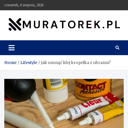
Skip
czwartek, 6 sierpnia, 2026
to
content
muratorek.pl
Home
Lifestyle
Jak usunąć klej kropelka z ubrania?