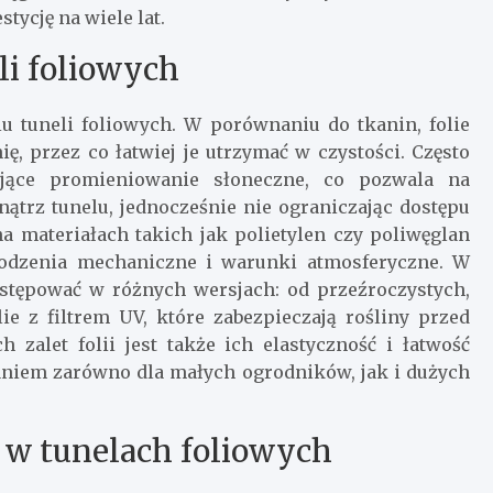
tycję na wiele lat.
eli foliowych
iu tuneli foliowych. W porównaniu do tkanin, folie
ę, przez co łatwiej je utrzymać w czystości. Często
ające promieniowanie słoneczne, co pozwala na
ątrz tunelu, jednocześnie nie ograniczając dostępu
na materiałach takich jak polietylen czy poliwęglan
kodzenia mechaniczne i warunki atmosferyczne. W
ystępować w różnych wersjach: od przeźroczystych,
lie z filtrem UV, które zabezpieczają rośliny przed
zalet folii jest także ich elastyczność i łatwość
aniem zarówno dla małych ogrodników, jak i dużych
i w tunelach foliowych