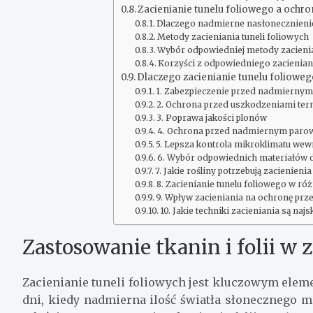
Zacienianie tunelu foliowego a och
Dlaczego nadmierne nasłonecznienie 
Metody zacieniania tuneli foliowych
Wybór odpowiedniej metody zacienia
Korzyści z odpowiedniego zacieniani
Dlaczego zacienianie tunelu foliowego
1. Zabezpieczenie przed nadmierny
2. Ochrona przed uszkodzeniami te
3. Poprawa jakości plonów
4. Ochrona przed nadmiernym par
5. Lepsza kontrola mikroklimatu wewn
6. Wybór odpowiednich materiałów d
7. Jakie rośliny potrzebują zacienieni
8. Zacienianie tunelu foliowego w ró
9. Wpływ zacieniania na ochronę pr
10. Jakie techniki zacieniania są naj
Zastosowanie tkanin i folii w 
Zacienianie tuneli foliowych jest kluczowym ele
dni, kiedy nadmierna ilość światła słonecznego m