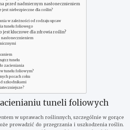
rona przed nadmiernym nasłonecznieniem
jest niebezpieczne dla roślin?
nia w zależności od rodzaju upraw
a tunelu foliowego
 jest kluczowe dla zdrowia roślin?
m nasłonecznieniem
rmicznymi
owaniem
ątrz tunelu
o zacieniania
a w tunelu foliowym?
żnych porach roku
zed szkodnikami
skuteczniejsze?
zacienianiu tuneli foliowych
mentem w uprawach roślinnych, szczególnie w gorące
oże prowadzić do przegrzania i uszkodzenia roślin.