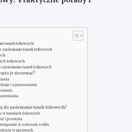
niu tuneli foliowych
zacieniania tuneli foliowych
wych
lach foliowych
 zacieniania tuneli foliowych
warto je stosować?
niania
odzaje i zastosowanie
eniania
acieniania
ię do zacieniania tuneli foliowych?
ór w tunelach foliowych
ść i prostota
związanie w ochronie roślin
ekologia w uprawach