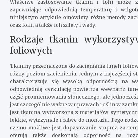
Właściwe zastosowanie tkanin i folii może 
zapewniając odpowiednią temperaturę i wilgo
niniejszym artykule omówimy różne metody zaci
oraz folii, a także ich zalety i wady.
Rodzaje tkanin wykorzystyw
foliowych
Tkaniny przeznaczone do zacieniania tuneli foliow
różny poziom zacienienia. Jednym z najczęściej s
charakteryzuje się wysoką odpornością na wa
odpowiednią cyrkulację powietrza wewnątrz tunel
część promieniowania słonecznego, ale jednocześn
jest szczególnie ważne w uprawach roślin w zam
jest tkanina wytworzona z materiałów syntetyczny
lekkie, wytrzymałe i łatwe do montażu. Tego rodz
czemu możliwe jest dopasowanie stopnia zacieni
oferują także doskonałą odporność na rozc