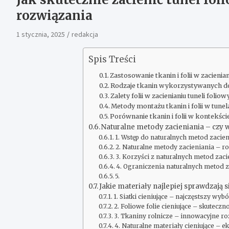
rozwiązania
1 stycznia, 2025
redakcja
Spis Treści
Zastosowanie tkanin i folii w zacienia
Rodzaje tkanin wykorzystywanych do 
Zalety folii w zacienianiu tuneli folio
Metody montażu tkanin i folii w tune
Porównanie tkanin i folii w kontekście
Naturalne metody zacieniania – czy 
1. Wstęp do naturalnych metod zacie
2. Naturalne metody zacieniania – r
3. Korzyści z naturalnych metod zaci
4. Ograniczenia naturalnych metod z
5.
Jakie materiały najlepiej sprawdzają s
1. Siatki cieniujące – najczęstszy wyb
2. Foliowe folie cieniujące – skuteczno
3. Tkaniny rolnicze – innowacyjne ro
4. Naturalne materiały cieniujące – 