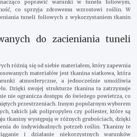
znacząco poprawić warunki w tunelu foliowym,
tność, co sprzyja zdrowemu wzrostowi roślin. W
eniania tuneli foliowych z wykorzystaniem tkanin
anych do zacieniania tuneli
ych różnią się od siebie materiałem, który zapewnia
tosowanych materiałów jest tkanina siatkowa, która
runki atmosferyczne, a jednocześnie umożliwia
u. Dzięki swojej strukturze tkanina ta zatrzymuje
ie nie ogranicza dostępu do świeżego powietrza, co
kniętych przestrzeniach. Innym popularnym wyborem
ch, takich jak polipropylen czy poliester, które są
aju tkaniny występują w różnych grubościach, dzięki
enia do indywidualnych potrzeb roślin. Tkaniny te
iąganie i działanie niekorzystnych warunków