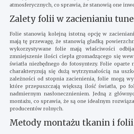
atmosferycznych, co sprawia, że stanowią one inwes
Zalety folii w zacienianiu tun
Folie stanowią kolejną istotną opcję w zacienian
mają tę przewagę, że stanowią gładką powierzchni
wykorzystywane folie mają właściwości odbij
zmniejszenie ilości ciepła gromadzącego się wewn
światła niezbędnego do fotosyntezy. Folie oparte 
charakteryzują się dużą wytrzymałością na usz
zależności od stopnia zacienienia, folie mogą w
które przepuszczają większą ilość światła, po fo
nadmiernym nasłonecznieniem. Jedną z głównych 
montażu, co sprawia, że są one idealnym rozwiąz
producentów rolnych.
Metody montażu tkanin i foli