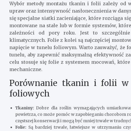
Wybór metody montażu tkanin i folii zależy od w
upraw oraz intensywność nasłonecznienia w danym
się specjalne siatki zacieniające, które rozciąga s
montowane na stałe lub w formie systemów, które
zależności od pory roku. Jest to szczegól
klimatycznych. Folie z kolei są najczęściej monto
napięcie w tunelu foliowym. Warto zauważyć, że 
tunelu, aby zapewnić maksymalną efektywność zac
celu stosuje się folie z systemem mocowań, któr
mechaniczne.
Porównanie tkanin i folii w 
foliowych
Tkaniny:
Dobre dla roślin wymagających umiarkowane
powietrza, co może pomóc w zapobieganiu chorobom ro
częstszej konserwacji i mogą być mniej trwałe w trudn
Folie:
Są bardziej trwałe, łatwiejsze w utrzymaniu czy