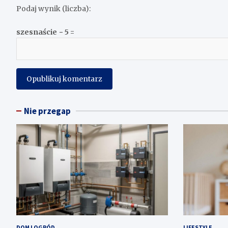
Podaj wynik (liczba):
szesnaście − 5 =
Nie przegap
DOM I OGRÓD
LIFESTYLE