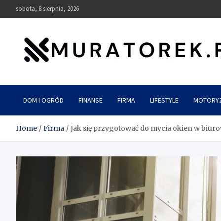
Skip
sobota, 8 sierpnia, 2026
to
content
muratorek.pl
DOM I OGRÓD
FINANSE
FIRMA
LIFESTYLE
MOTORY
Home
Firma
Jak się przygotować do mycia okien w biur