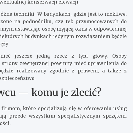
ewentualnej konserwacji elewacji.
óżne techniki. W budynkach, gdzie jest to możliwe,
zczone na podnośniku, czy też przymocowanych do
samym ustawiając osobę myjącą okna w odpowiedniej
a niektórych budynkach jedynym rozwiązaniem będzie
zęży
 mieć jeszcze jedną rzecz z tyłu głowy. Osoby
 strony zewnętrznej powinny mieć uprawnienia do
będzie realizowany zgodnie z prawem, a także z
ezpieczeństwa.
wcu — komu je zlecić?
 firmom, które specjalizują się w oferowaniu usług
nują przede wszystkim specjalistycznym sprzętem,
ości.