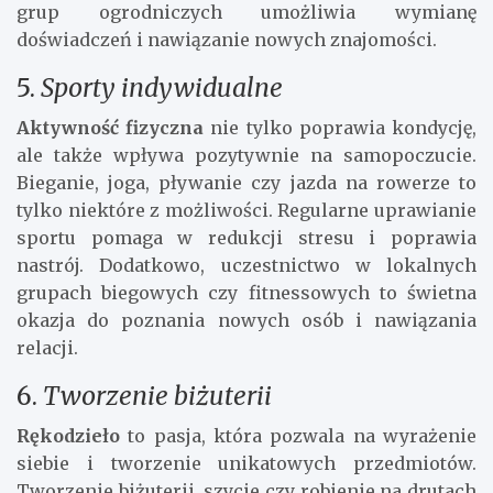
4.
Uprawa roślin
Ogrodnictwo
to hobby, które pozwala na kontakt z
naturą i daje poczucie spełnienia. Niezależnie od
tego, czy posiadasz ogród, czy tylko kilka doniczek
na balkonie, pielęgnacja roślin może być niezwykle
relaksująca. Dodatkowo, dołączenie do lokalnych
grup ogrodniczych umożliwia wymianę
doświadczeń i nawiązanie nowych znajomości.
5.
Sporty indywidualne
Aktywność fizyczna
nie tylko poprawia kondycję,
ale także wpływa pozytywnie na samopoczucie.