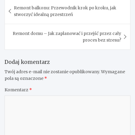
poczujesz się spokojniej i lepiej połączysz się ze sobą. Jeśli
wolisz coś bardziej dynamicznego, wypróbuj aktywności
na świeżym powietrzu – bieganie czy piesze wędrówki to
świetna opcja!
Jak zacząć, jeśli nigdy wcześniej nie miałem hobby?
Zacznij od małych kroków. Nie musisz od razu być
mistrzem w nowej dziedzinie. Wystarczy, że poświęcisz
trochę czasu na naukę i eksperymentowanie. Pamiętaj, że
proces odkrywania pasji jest przyjemnością samą w
sobie, więc nie stresuj się, że nie osiągniesz perfekcji od
razu. Liczy się zabawa i rozwój!
Nawigacja
Remont balkonu: Przewodnik krok po kroku, jak
wpisu
stworzyć idealną przestrzeń
Remont domu – Jak zaplanować i przejść przez cały
proces bez stresu?