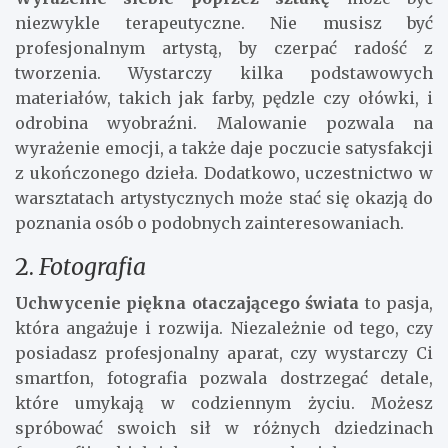
także pomoże nawiązać nowe relacje i poczuć się
lepiej we własnej skórze. Oto kilka propozycji
hobby, które mogą pomóc w walce z samotnością:
1.
Malowanie i rysowanie
Wyrażenie siebie poprzez sztukę
może być
niezwykle terapeutyczne. Nie musisz być
profesjonalnym artystą, by czerpać radość z
tworzenia. Wystarczy kilka podstawowych
materiałów, takich jak farby, pędzle czy ołówki, i
odrobina wyobraźni. Malowanie pozwala na
wyrażenie emocji, a także daje poczucie satysfakcji
z ukończonego dzieła. Dodatkowo, uczestnictwo w
warsztatach artystycznych może stać się okazją do
poznania osób o podobnych zainteresowaniach.
2.
Fotografia
Uchwycenie piękna otaczającego świata
to pasja,