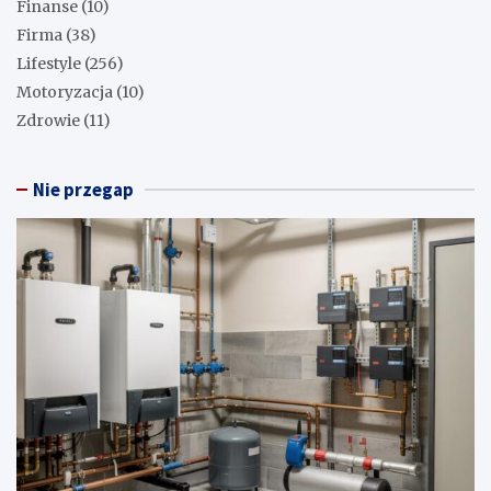
Praktyczny poradnik dla każdego
Wynajem kontenerów Krotoszyn – jak go zrealizować krok
po kroku
Nowe podejścia w pracy – jak zmienia się świat zawodowy?
Ergonomiczna sypialnia – jak urządzić przestrzeń dla
zdrowego snu?
Kategorie
Dom i ogród
(251)
Finanse
(10)
Firma
(38)
Lifestyle
(256)
Motoryzacja
(10)
Zdrowie
(11)