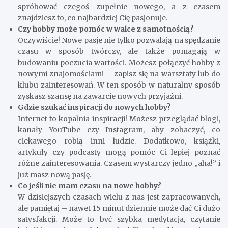
Samotność to uczucie, które może przytłaczać, ale z
odpowiednim podejściem możesz to zmienić. Pierwszym
krokiem jest zastanowienie się, co lubisz robić w wolnym
czasie. Może zawsze marzyłeś o nauce gry na jakimś
instrumencie lub pisaniu? Zaczynając od drobnych
kroków, powoli wprowadzisz nową pasję w swoje życie,
co pomoże Ci poczuć się mniej samotnym.
Jakie hobby wybrać, jeśli nie mam pomysłu?
Jeśli nie wiesz, co wybrać, spróbuj wyjść ze swojej strefy
komfortu i poeksperymentuj. Od artystycznych zajęć jak
rysowanie, po sportowe, jak bieganie czy jazda na
rowerze – możliwości jest mnóstwo. Najważniejsze to
dać sobie czas na odkrywanie. Czasem warto po prostu
spróbować czegoś zupełnie nowego, a z czasem
znajdziesz to, co najbardziej Cię pasjonuje.
Czy hobby może pomóc w walce z samotnością?
Oczywiście! Nowe pasje nie tylko pozwalają na spędzanie
czasu w sposób twórczy, ale także pomagają w
budowaniu poczucia wartości. Możesz połączyć hobby z
nowymi znajomościami – zapisz się na warsztaty lub do