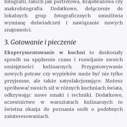
która angażuje i rozwija. Niezależnie od tego, czy
posiadasz profesjonalny aparat, czy wystarczy Ci
smartfon, fotografia pozwala dostrzegać detale,
które umykają w codziennym życiu. Możesz
spróbować swoich sił w różnych dziedzinach
fotografii, takich jak portretowa, krajobrazowa czy
makrofotografia. Dodatkowo, dołączenie do
lokalnych grup fotograficznych umożliwia
wymianę doświadczeń i nawiązanie nowych
znajomości.
3.
Gotowanie i pieczenie
Eksperymentowanie w kuchni
to doskonały
sposób na spędzenie czasu i rozwijanie swoich
umiejętności kulinarnych. Przygotowywanie
nowych potraw czy wypieków może być nie tylko
przyjemne, ale także satysfakcjonujące. Możesz