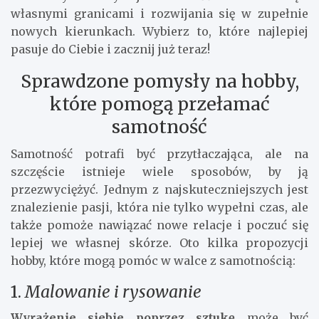
Parkour
– wyzwanie dla ciała i umysłu, pełne
kreatywności
Surfing
– zmierz się z żywiołem wody
Szachy
– wyzwanie intelektualne, wymagające myślenia
strategicznego
Każde z tych hobby daje możliwość zmierzenia się z
własnymi granicami i rozwijania się w zupełnie
nowych kierunkach. Wybierz to, które najlepiej
pasuje do Ciebie i zacznij już teraz!
Sprawdzone pomysły na hobby,
które pomogą przełamać
samotność
Samotność potrafi być przytłaczająca, ale na
szczęście istnieje wiele sposobów, by ją
przezwyciężyć. Jednym z najskuteczniejszych jest
znalezienie pasji, która nie tylko wypełni czas, ale