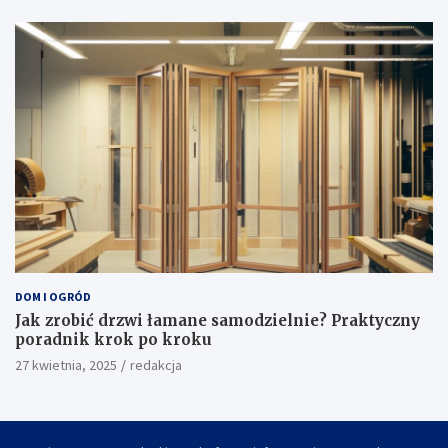
DOM I OGRÓD
Gdzie znajduje się licznik gazu i jak go łatwo
zlokalizować w swoim domu?
1 maja, 2025
redakcja