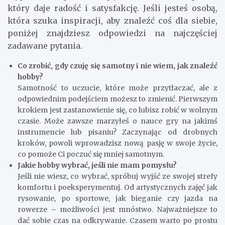
odpowiedniego hobby zależy od indywidualnych
zainteresowań i preferencji. Ważne jest, aby
znaleźć coś, co sprawia przyjemność i pozwala na
oderwanie się od codziennych trosk. Pamiętaj, że
każda nowa pasja to krok ku lepszemu
samopoczuciu i większej satysfakcji z życia.
Czujesz, że masz za mało czasu dla siebie? A może
po prostu szukasz czegoś, co pozwoli Ci oderwać
się od codziennych obowiązków? Znalezienie
nowego hobby może być świetnym sposobem na
wypełnienie pustki i spędzenie czasu w sposób,
który daje radość i satysfakcję. Jeśli jesteś osobą,
która szuka inspiracji, aby znaleźć coś dla siebie,
poniżej znajdziesz odpowiedzi na najczęściej
zadawane pytania.
Co zrobić, gdy czuję się samotny i nie wiem, jak znaleźć
hobby?