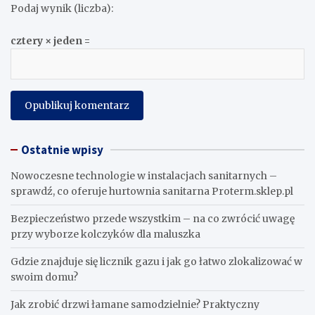
E-mail
*
Witryna internetowa
Zapisz moje dane, adres e-mail i witrynę w przeglądarce aby
wypełnić dane podczas pisania kolejnych komentarzy.
Podaj wynik (liczba):
cztery × jeden =