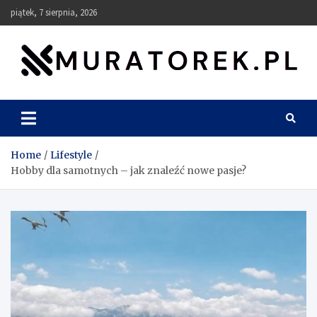
Skip
piątek, 7 sierpnia, 2026
to
content
muratorek.pl
Home
Lifestyle
Hobby dla samotnych – jak znaleźć nowe pasje?