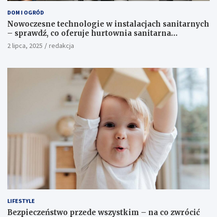
Nie przegap
DOM I OGRÓD
Nowoczesne technologie w instalacjach sanitarnych
– sprawdź, co oferuje hurtownia sanitarna
Proterm.sklep.pl
2 lipca, 2025
redakcja