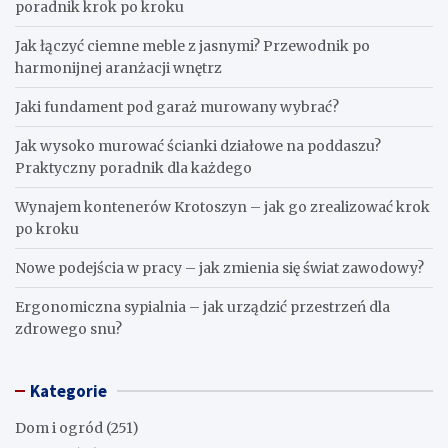
Ostatnie wpisy
Nowoczesne technologie w instalacjach sanitarnych –
sprawdź, co oferuje hurtownia sanitarna Proterm.sklep.pl
Bezpieczeństwo przede wszystkim – na co zwrócić uwagę
przy wyborze kolczyków dla maluszka
Gdzie znajduje się licznik gazu i jak go łatwo zlokalizować w
swoim domu?
Jak zrobić drzwi łamane samodzielnie? Praktyczny
poradnik krok po kroku
Jak łączyć ciemne meble z jasnymi? Przewodnik po
harmonijnej aranżacji wnętrz
Jaki fundament pod garaż murowany wybrać?
Jak wysoko murować ścianki działowe na poddaszu?