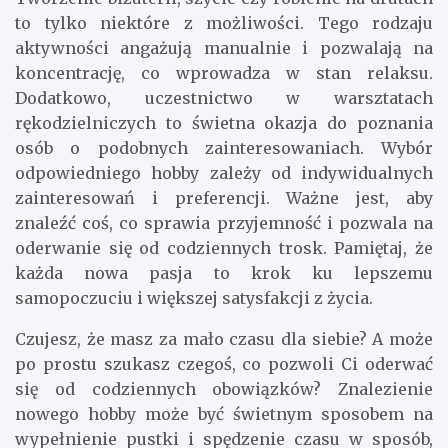
Bieganie, joga, pływanie czy jazda na rowerze to
tylko niektóre z możliwości. Regularne uprawianie
sportu pomaga w redukcji stresu i poprawia
nastrój. Dodatkowo, uczestnictwo w lokalnych
grupach biegowych czy fitnessowych to świetna
okazja do poznania nowych osób i nawiązania
relacji.
6.
Tworzenie biżuterii
Rękodzieło
to pasja, która pozwala na wyrażenie
siebie i tworzenie unikatowych przedmiotów.
Tworzenie biżuterii, szycie czy robienie na drutach
to tylko niektóre z możliwości. Tego rodzaju
aktywności angażują manualnie i pozwalają na
koncentrację, co wprowadza w stan relaksu.
Dodatkowo, uczestnictwo w warsztatach
rękodzielniczych to świetna okazja do poznania
osób o podobnych zainteresowaniach. Wybór