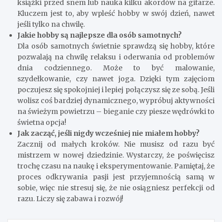
klubu zainteresowań. W ten sposób w naturalny sposób
zyskasz szansę na zawarcie nowych przyjaźni.
Gdzie szukać inspiracji do nowych hobby?
Internet to kopalnia inspiracji! Możesz przeglądać blogi,
kanały YouTube czy Instagram, aby zobaczyć, co
ciekawego robią inni ludzie. Dodatkowo, książki,
artykuły czy podcasty mogą pomóc Ci lepiej poznać
różne zainteresowania. Czasem wystarczy jedno „aha!” i
już masz nową pasję.
Co jeśli nie mam czasu na nowe hobby?
W dzisiejszych czasach wielu z nas jest zapracowanych,
ale pamiętaj – nawet 15 minut dziennie może dać Ci dużo
satysfakcji. Może to być szybka medytacja, czytanie
książki przed snem lub nauka kilku akordów na gitarze.
Kluczem jest to, aby wpleść hobby w swój dzień, nawet
jeśli tylko na chwilę.
Jakie hobby są najlepsze dla osób samotnych?
Dla osób samotnych świetnie sprawdzą się hobby, które
pozwalają na chwilę relaksu i oderwania od problemów
dnia codziennego. Może to być malowanie,
szydełkowanie, czy nawet joga. Dzięki tym zajęciom