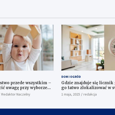
DOM I OGRÓD
stwo przede wszystkim –
Gdzie znajduje się licznik 
cić uwagę przy wyborze
go łatwo zlokalizować w 
 dla maluszka
domu?
Redaktor Naczelny
1 maja, 2025
redakcja