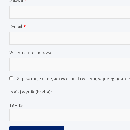
Nazwa
*
E-mail
*
Witryna internetowa
Zapisz moje dane, adres e-mail i witrynę w przeglądarc
Podaj wynik (liczba):
18 − 15 =