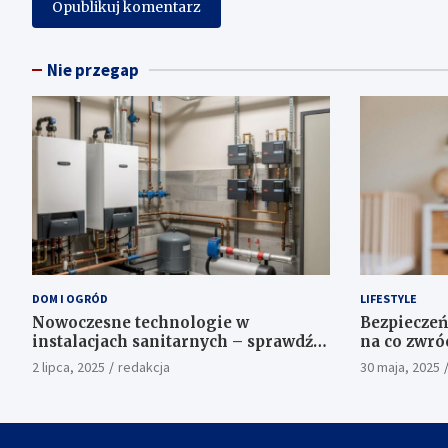
Nie przegap
DOM I OGRÓD
LIFESTYLE
Nowoczesne technologie w
Bezpieczeń
instalacjach sanitarnych – sprawdź,
na co zwró
co oferuje hurtownia sanitarna
kolczyków
2 lipca, 2025
redakcja
30 maja, 2025
Proterm.sklep.pl