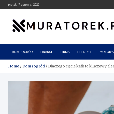
Skip
piątek, 7 sierpnia, 2026
to
content
muratorek.pl
DOM I OGRÓD
FINANSE
FIRMA
LIFESTYLE
MOTORY
Home
Dom i ogród
Dlaczego cięcie kafli to kluczowy el