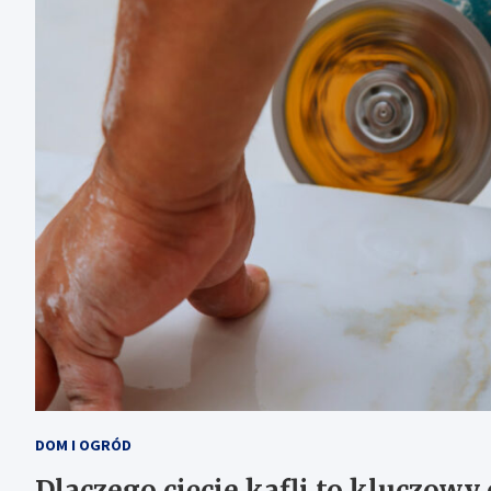
DOM I OGRÓD
Dlaczego cięcie kafli to kluczowy