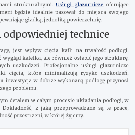
emami strukturalnymi.
Usługi glazurnicze
oferujące
ement będzie idealnie pasował do miejsca swojego
pewniając gładką, jednolitą powierzchnię.
 odpowiedniej technice
gę, jest wpływ cięcia kafli na trwałość podłogi.
 wygląd kafelka, ale również osłabić jego strukturę,
ch uszkodzeń. Profesjonalne usługi glazurnicze
iki cięcia, które minimalizują ryzyko uszkodzeń,
mu inwestycja w dobrze wykonaną podłogę przynosi
kszego problemu.
bnym detalem w całym procesie układania podłogi, w
i. Dokładność, z jaką przeprowadzane są te prace,
lność przestrzeni, w której żyjemy.