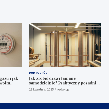
DOM I OGRÓD
gazu i jak
Jak zrobić drzwi łamane
swoim
samodzielnie? Praktyczny poradnik
krok po kroku
27 kwietnia, 2025
redakcja