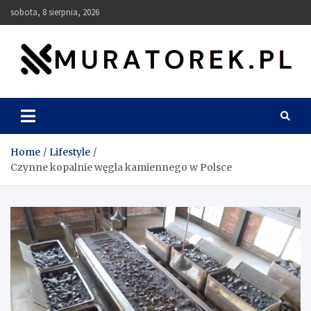
Skip
sobota, 8 sierpnia, 2026
to
content
muratorek.pl
Home
Lifestyle
Czynne kopalnie węgla kamiennego w Polsce