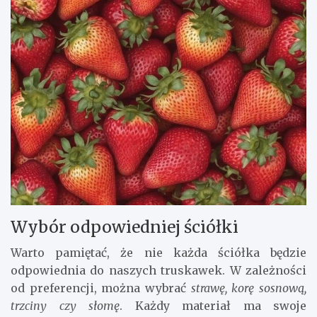
Wybór odpowiedniej ściółki
Warto pamiętać, że nie każda ściółka będzie
odpowiednia do naszych truskawek. W zależności
od preferencji, można wybrać
strawę, korę sosnową,
trzciny czy słomę
. Każdy materiał ma swoje