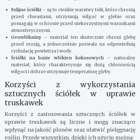
Folijne ściółki
– są to cienkie warstwy folii, które chronią
przed chwastami, utrzymują wilgoć w glebie oraz
pomagają w ochronie przed niekorzystnymi warunkami
atmosferycznymi.
Geowłókniny
– materiał ten skutecznie chroni glebę
przed erozją, a jednocześnie pozwala na odpowiednią
cyrkulację powietrza i wody.
Ściółki na bazie włókien kokosowych
– naturalny
materiał, który charakteryzuje się dużą chłonnością
wilgoci i dobrze utrzymuje temperaturę gleby.
Korzyści z wykorzystania
sztucznych ściółek w uprawie
truskawek
Korzyści z zastosowania sztucznych ściółek w
uprawie truskawek są liczne i mogą znacząco
wpłynąć na jakość plonów oraz ułatwić pielęgnację
roślin. Przede wszystkim, dzięki ich użyciu można: