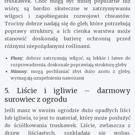
truskawek. Choć mogą być mniej popularne niż
wióry, są bardzo skuteczne w zatrzymywaniu
wilgoci i zapobieganiu rozwojowi chwastów.
Trociny dobrze nadają się do gleb, które potrzebują
poprawy struktury, a ich cienka warstwa może
stanowić doskonałą barierę ochronną przed
różnymi niepożądanymi roślinami.
Plusy:
dobrze zatrzymują wilgoć, są lekkie i łatwe do
rozprowadzenia, doskonale poprawiają strukturę gleby
Minusy:
mogą pochłaniać zbyt dużo azotu z gleby,
wymagają uzupełnienia nawozami
5. Liście i igliwie – darmowy
surowiec z ogrodu
Jeśli masz w swoim ogrodzie dużo opadłych liści
lub igliwia, to jest to materiał, który może posłużyć
do ściółkowania truskawek. Liście, zwłaszcza z
drzew liściastych, rozkładają się wolno,