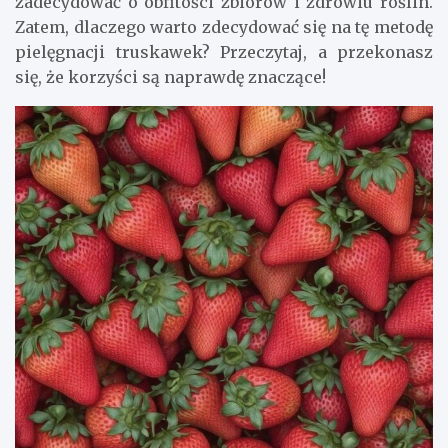
zadecydować o obfitości zbiorów i zdrowiu roślin.
Zatem, dlaczego warto zdecydować się na tę metodę
pielęgnacji truskawek? Przeczytaj, a przekonasz
się, że korzyści są naprawdę znaczące!