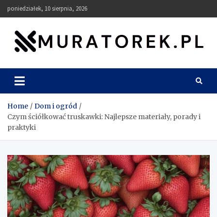
Skip
poniedziałek, 10 sierpnia, 2026
to
content
muratorek.pl
Home
Dom i ogród
Czym ściółkować truskawki: Najlepsze materiały, porady i
praktyki