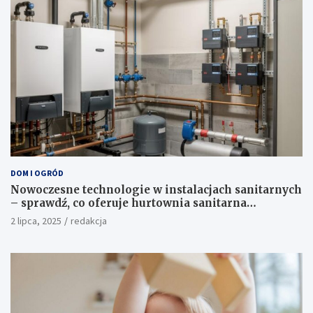
DOM I OGRÓD
Nowoczesne technologie w instalacjach sanitarnych
– sprawdź, co oferuje hurtownia sanitarna
Proterm.sklep.pl
2 lipca, 2025
redakcja