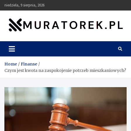
Skip
niedziela, 9 sierpnia, 2026
to
content
muratorek.pl
Home
Finanse
Czym jest kwota na zaspokojenie potrzeb mieszkaniowych?