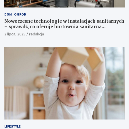
DOM I OGRÓD
Nowoczesne technologie w instalacjach sanitarnych
– sprawdź, co oferuje hurtownia sanitarna
Proterm.sklep.pl
2 lipca, 2025
redakcja
LIFESTYLE