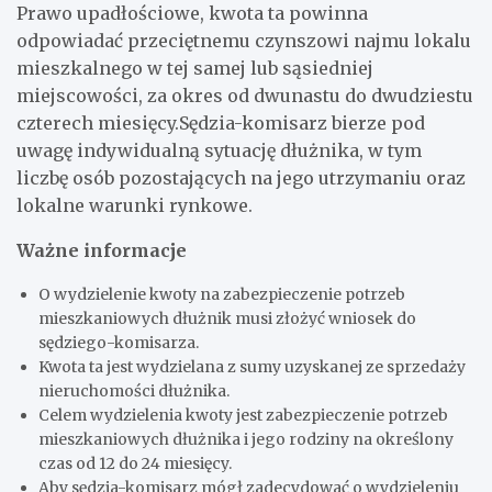
Prawo upadłościowe, kwota ta powinna
odpowiadać przeciętnemu czynszowi najmu lokalu
mieszkalnego w tej samej lub sąsiedniej
miejscowości, za okres od dwunastu do dwudziestu
czterech miesięcy.
Sędzia-komisarz bierze pod
uwagę indywidualną sytuację dłużnika, w tym
liczbę osób pozostających na jego utrzymaniu oraz
lokalne warunki rynkowe.
Ważne informacje
O wydzielenie kwoty na zabezpieczenie potrzeb
mieszkaniowych dłużnik musi złożyć wniosek do
sędziego-komisarza.
Kwota ta jest wydzielana z sumy uzyskanej ze sprzedaży
nieruchomości dłużnika.
Celem wydzielenia kwoty jest zabezpieczenie potrzeb
mieszkaniowych dłużnika i jego rodziny na określony
czas od 12 do 24 miesięcy.
Aby sędzia-komisarz mógł zadecydować o wydzieleniu