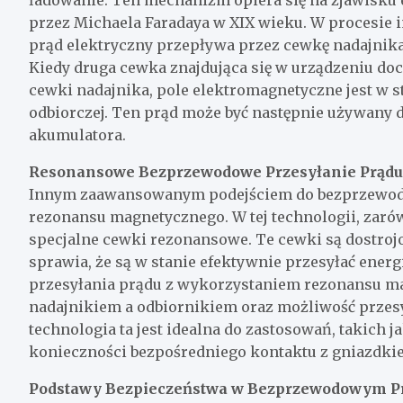
ładowanie. Ten mechanizm opiera się na zjawisku e
przez Michaela Faradaya w XIX wieku. W procesie
prąd elektryczny przepływa przez cewkę nadajnika
Kiedy druga cewka znajdująca się w urządzeniu d
cewki nadajnika, pole elektromagnetyczne jest w 
odbiorczej. Ten prąd może być następnie używany d
akumulatora.
Resonansowe Bezprzewodowe Przesyłanie Prądu
Innym zaawansowanym podejściem do bezprzewodo
rezonansu magnetycznego. W tej technologii, zaró
specjalne cewki rezonansowe. Te cewki są dostrojo
sprawia, że są w stanie efektywnie przesyłać ene
przesyłania prądu z wykorzystaniem rezonansu ma
nadajnikiem a odbiornikiem oraz możliwość przesył
technologia ta jest idealna do zastosowań, takich 
konieczności bezpośredniego kontaktu z gniazdki
Podstawy Bezpieczeństwa w Bezprzewodowym Pr