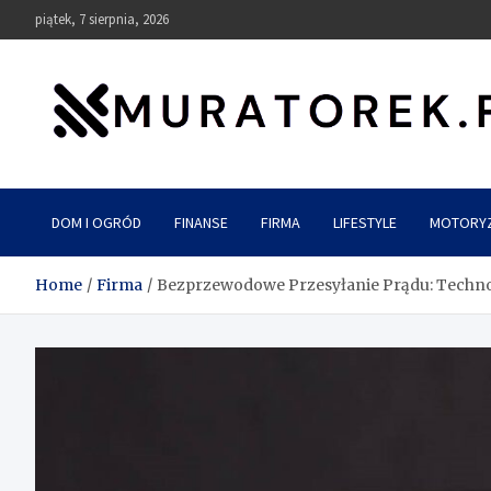
Skip
piątek, 7 sierpnia, 2026
to
content
muratorek.pl
DOM I OGRÓD
FINANSE
FIRMA
LIFESTYLE
MOTORY
Home
Firma
Bezprzewodowe Przesyłanie Prądu: Technol