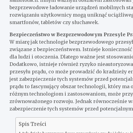
samolotach. Innym ważnym obszarem zastosowań je
bezprzewodowe ładowanie urządzeń mobilnych staje
rozwiązaniu użytkownicy mogą uniknąć uciążliweg
smartfonów, tabletów czy słuchawek.
Bezpieczeństwo w Bezprzewodowym Przesyle Pr
W miarę jak technologie bezprzewodowego przesyłu 
związane z bezpieczeństwem. Istnieje konieczność 
dla ludzi i otoczenia. Dlatego ważne jest stosowa
Dodatkowo, istnieje również ryzyko nieautoryzo
przesyłu prądu, co może prowadzić do kradzieży en
jest zabezpieczenie tych systemów przed potencj
prądu to fascynujący obszar technologii, który ma 
różnym technologiom i zastosowaniom, może przyc
zrównoważonego rozwoju. Jednak równocześnie ważn
zabezpieczenie tych systemów przed potencjalnym
Spis Treści