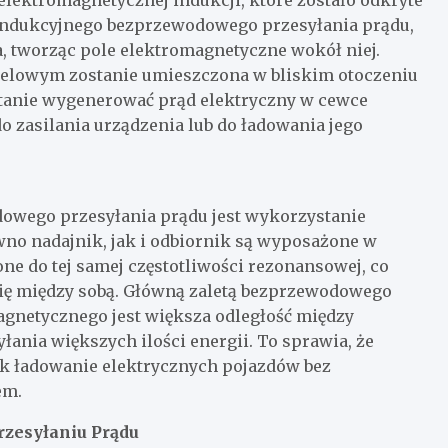
lektromagnetycznej indukcji, które zostało odkryte
 indukcyjnego bezprzewodowego przesyłania prądu,
, tworząc pole elektromagnetyczne wokół niej.
ocelowym zostanie umieszczona w bliskim otoczeniu
stanie wygenerować prąd elektryczny w cewce
o zasilania urządzenia lub do ładowania jego
wego przesyłania prądu jest wykorzystanie
wno nadajnik, jak i odbiornik są wyposażone w
ne do tej samej częstotliwości rezonansowej, co
rgię między sobą. Główną zaletą bezprzewodowego
gnetycznego jest większa odległość między
ania większych ilości energii. To sprawia, że
jak ładowanie elektrycznych pojazdów bez
em.
zesyłaniu Prądu