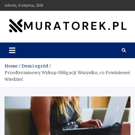
Skip
sobota, 8 sierpnia, 2026
to
content
muratorek.pl
Home
Dom i ogród
Przedterminowy Wykup Obligacji: Wszystko, co Powinieneś
Wiedzieć